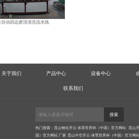
全自动四边磨清清洗流水线
关于我们
产品中心
设备中心
联系我们
热门搜索：
昆山钢化开云·体育世界杯（中国）官方网站
昆山开
国）官方网站 厂家
昆山中空开云·体育世界杯（中国）官方网