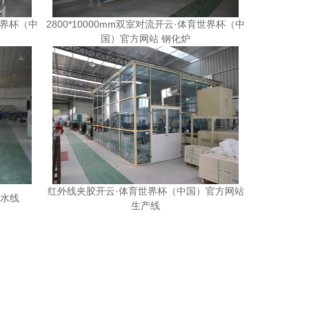
世界杯（中
2800*10000mm双室对流开云·体育世界杯（中
国）官方网站 钢化炉
红外线
夹胶
开云·体育世界杯（中国）官方网站
水线
生产线