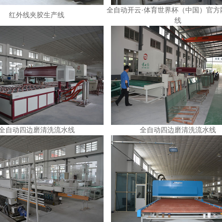
全自动开云·体育世界杯（中国）官方
红外线夹胶生产线
线
全自动四边磨清洗流水线
全自动四边磨清洗流水线